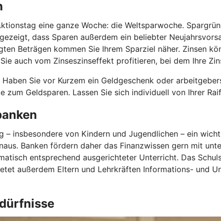
h
tionstag eine ganze Woche: die Weltsparwoche. Spargründe g
zeigt, dass Sparen außerdem ein beliebter Neujahrsvorsatz
legten Beträgen kommen Sie Ihrem Sparziel näher. Zinsen kö
e auch vom Zinseszinseffekt profitieren, bei dem Ihre Zins
. Haben Sie vor Kurzem ein Geldgeschenk oder arbeitgebe
te zum Geldsparen. Lassen Sie sich individuell von Ihrer Ra
nbanken
ung – insbesondere von Kindern und Jugendlichen – ein wich
aus. Banken fördern daher das Finanzwissen gern mit unte
tisch entsprechend ausgerichteter Unterricht. Das Schuls
ietet außerdem Eltern und Lehrkräften Informations- und Un
edürfnisse