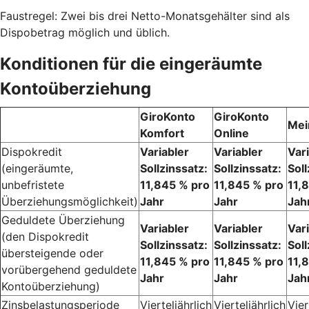
Faustregel: Zwei bis drei Netto-Monatsgehälter sind als
Dispobetrag möglich und üblich.
Konditionen für die eingeräumte
Kontoüberziehung
GiroKonto
GiroKonto
Mei
Komfort
Online
Dispokredit
Variabler
Variabler
Var
(eingeräumte,
Sollzinssatz:
Sollzinssatz:
Soll
unbefristete
11,845 % pro
11,845 % pro
11,
Überziehungsmöglichkeit)
Jahr
Jahr
Jah
Geduldete Überziehung
Variabler
Variabler
Var
(den Dispokredit
Sollzinssatz:
Sollzinssatz:
Soll
übersteigende oder
11,845 % pro
11,845 % pro
11,
vorübergehend geduldete
Jahr
Jahr
Jah
Kontoüberziehung)
Zinsbelastungsperiode
Vierteljährlich
Vierteljährlich
Vier