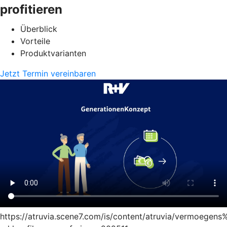
profitieren
Überblick
Vorteile
Produktvarianten
Jetzt Termin vereinbaren
https://atruvia.scene7.com/is/content/atruvia/vermoege