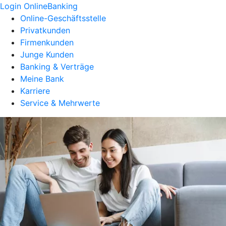
Login OnlineBanking
Online-Geschäftsstelle
Privatkunden
Firmenkunden
Junge Kunden
Banking & Verträge
Meine Bank
Karriere
Service & Mehrwerte