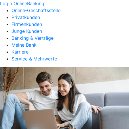
Login OnlineBanking
Online-Geschäftsstelle
Privatkunden
Firmenkunden
Junge Kunden
Banking & Verträge
Meine Bank
Karriere
Service & Mehrwerte